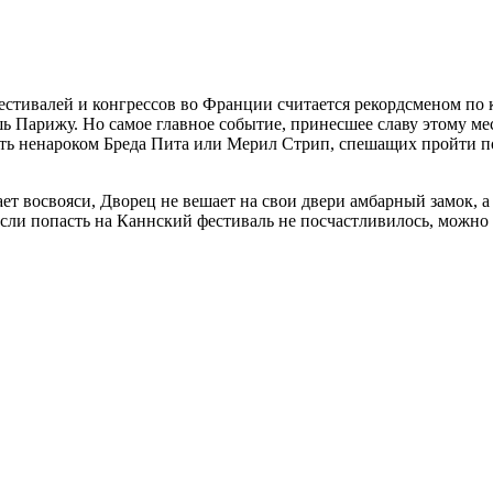
стивалей и конгрессов во Франции считается рекордсменом по к
ь Парижу. Но самое главное событие, принесшее славу этому мес
ать ненароком Бреда Пита или Мерил Стрип, спешащих пройти по
т восвояси, Дворец не вешает на свои двери амбарный замок, а 
сли попасть на Каннский фестиваль не посчастливилось, можно 