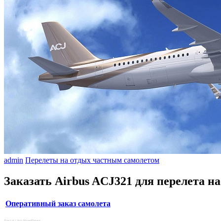
admin
Перелеты на отдых частным самолетом
Заказать Airbus ACJ321 для перелета н
Оперативный заказ самолета
Social Like WordPress