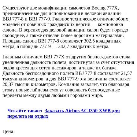
Существуют две модификации самолетов Boeing 777X,
предназначенные для использования в деловой авиации —
BBJ 777-8 и BBJ 777-9. Главное техническое отличие обоих
моделей от обычных гражданских версий — компоновка
салона. В версиях для деловой авиации салон будет гораздо
свободнее, а также отделан более дорогими материалами.
Площадь салона BBJ 777-8 составляет 302,5 квадратных
метра, а площадь 777-9 — 342,7 квадратных метра.
Главным отличием BBJ 777X от других бизнес-джетов стала
увеличенная дальность полета, достигнутая за счет отсутствия
рядов кресел для сотен пассажиров, а также их багажа.
Дальность беспосадочного полета BBJ 777-8 составляет 21,57
тысячи километров, а для BBJ 777-9 эта величина составляет
20,37 тысячи километров. Компания заявляет, что благодаря
этому новые лайнеры смогут совершать беспосадочные
перелеты между двумя любыми городами мира.
Читайте также:
Заказать Airbus ACJ350 ХWB для
перелета на отдых
Цена