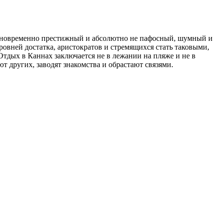
дновременно престижный и абсолютно не пафосный, шумный и
овней достатка, аристократов и стремящихся стать таковыми,
Отдых в Каннах заключается не в лежании на пляже и не в
т других, заводят знакомства и обрастают связями.