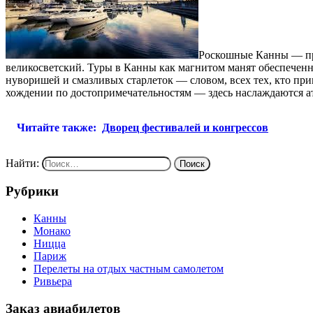
Роскошные Канны — пр
великосветский. Туры в Канны как магнитом манят обеспеченны
нуворишей и смазливых старлеток — словом, всех тех, кто прив
хождении по достопримечательностям — здесь наслаждаются атм
Читайте также:
Дворец фестивалей и конгрессов
Найти:
Рубрики
Канны
Монако
Ницца
Париж
Перелеты на отдых частным самолетом
Ривьера
Заказ авиабилетов