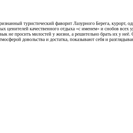
изнанный туристический фаворит Лазурного Берега, курорт, о
х ценителей качественного отдыха «с именем» и снобов всех ур
ык не просить милостей у жизни, а решительно брать их у неё. 
осферой довольства и достатка, показывают себя и разглядываю